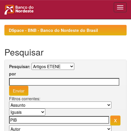
Skip
navigation
DSpace - BNB - Banco do Nordeste do Brasil
Pesquisar
Pesquisar:
por
Filtros correntes: