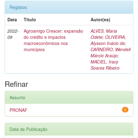
Registos:
Data
Título
Autor(es)
2022-
Agroamigo Crescer: expansão
ALVES, Maria
09
do crédito e impactos
Odete
;
OLIVEIRA,
macroeconômicos nos
Alysson Inácio de
;
municípios
CARNEIRO, Wendell
Márcio Araújo
;
MACIEL, Iracy
Soares Ribeiro
Refinar
Assunto
PRONAF
1
Data de Publicação