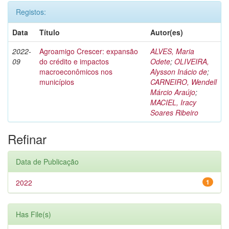
Registos:
Data
Título
Autor(es)
2022-
Agroamigo Crescer: expansão
ALVES, Maria
09
do crédito e impactos
Odete
;
OLIVEIRA,
macroeconômicos nos
Alysson Inácio de
;
municípios
CARNEIRO, Wendell
Márcio Araújo
;
MACIEL, Iracy
Soares Ribeiro
Refinar
Data de Publicação
2022
1
Has File(s)