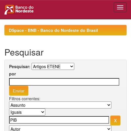
Skip
navigation
DSpace - BNB - Banco do Nordeste do Brasil
Pesquisar
Pesquisar:
por
Filtros correntes: