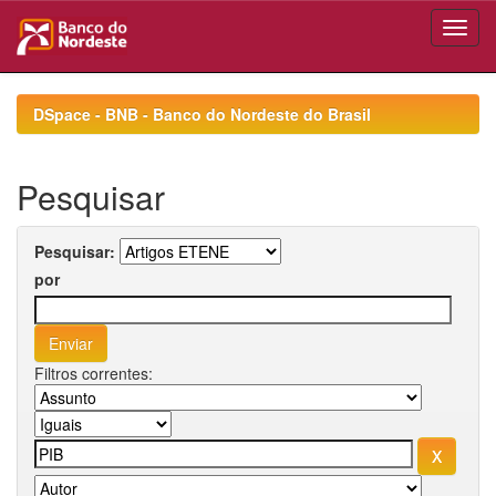
Skip
navigation
DSpace - BNB - Banco do Nordeste do Brasil
Pesquisar
Pesquisar:
por
Filtros correntes: