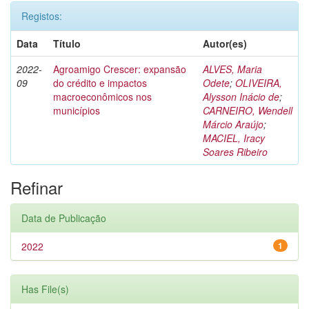
Registos:
Data
Título
Autor(es)
2022-
Agroamigo Crescer: expansão
ALVES, Maria
09
do crédito e impactos
Odete
;
OLIVEIRA,
macroeconômicos nos
Alysson Inácio de
;
municípios
CARNEIRO, Wendell
Márcio Araújo
;
MACIEL, Iracy
Soares Ribeiro
Refinar
Data de Publicação
2022
1
Has File(s)