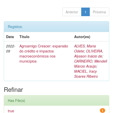
Anterior
1
Próxima
Registos:
Data
Título
Autor(es)
2022-
Agroamigo Crescer: expansão
ALVES, Maria
09
do crédito e impactos
Odete
;
OLIVEIRA,
macroeconômicos nos
Alysson Inácio de
;
municípios
CARNEIRO, Wendell
Márcio Araújo
;
MACIEL, Iracy
Soares Ribeiro
Refinar
Has File(s)
true
1