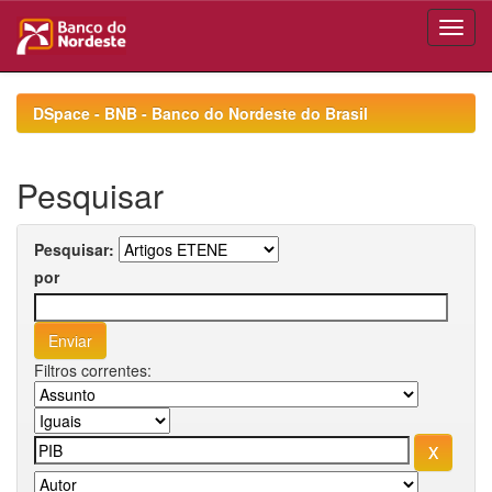
Skip
navigation
DSpace - BNB - Banco do Nordeste do Brasil
Pesquisar
Pesquisar:
por
Filtros correntes: