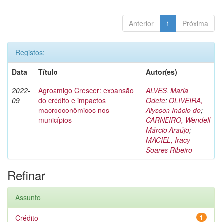
Anterior
1
Próxima
Registos:
Data
Título
Autor(es)
2022-
Agroamigo Crescer: expansão
ALVES, Maria
09
do crédito e impactos
Odete
;
OLIVEIRA,
macroeconômicos nos
Alysson Inácio de
;
municípios
CARNEIRO, Wendell
Márcio Araújo
;
MACIEL, Iracy
Soares Ribeiro
Refinar
Assunto
Crédito
1