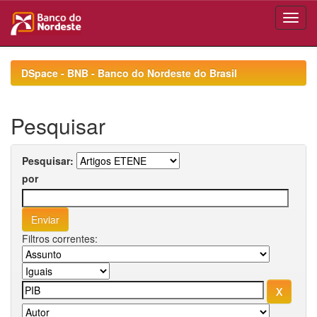
Skip
navigation
DSpace - BNB - Banco do Nordeste do Brasil
Pesquisar
Pesquisar:
por
Filtros correntes: