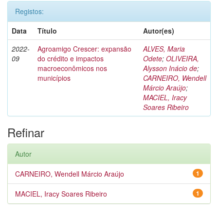
Registos:
Data
Título
Autor(es)
2022-
Agroamigo Crescer: expansão
ALVES, Maria
09
do crédito e impactos
Odete
;
OLIVEIRA,
macroeconômicos nos
Alysson Inácio de
;
municípios
CARNEIRO, Wendell
Márcio Araújo
;
MACIEL, Iracy
Soares Ribeiro
Refinar
Autor
CARNEIRO, Wendell Márcio Araújo
1
MACIEL, Iracy Soares Ribeiro
1