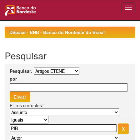
Skip
navigation
DSpace - BNB - Banco do Nordeste do Brasil
Pesquisar
Pesquisar:
por
Filtros correntes: