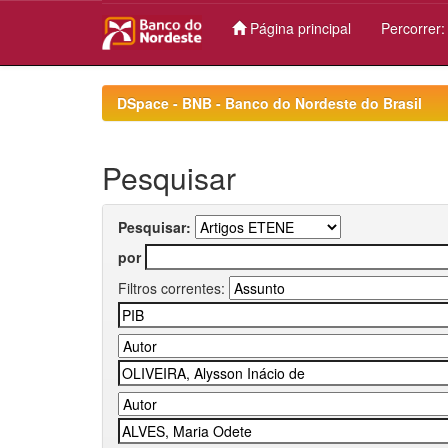
Página principal
Percorrer
Skip
navigation
DSpace - BNB - Banco do Nordeste do Brasil
Pesquisar
Pesquisar:
por
Filtros correntes: