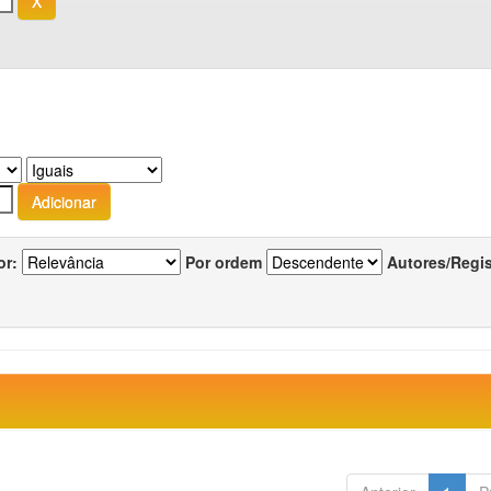
or:
Por ordem
Autores/Regi