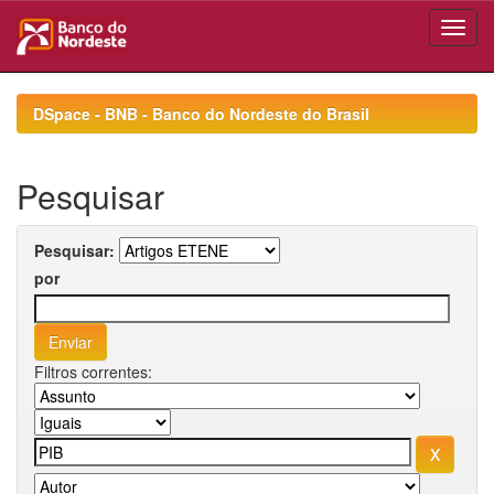
Skip
navigation
DSpace - BNB - Banco do Nordeste do Brasil
Pesquisar
Pesquisar:
por
Filtros correntes: