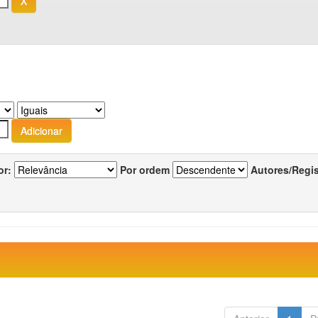
or:
Por ordem
Autores/Regi