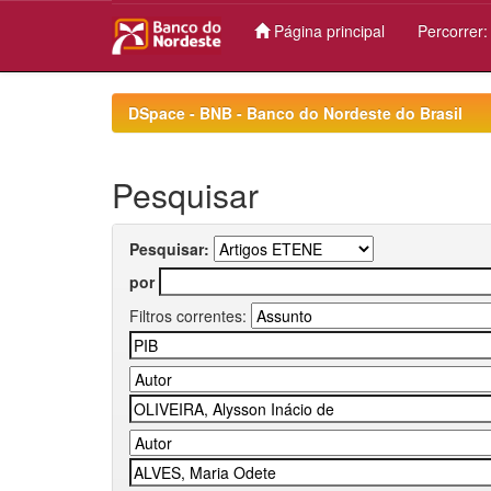
Página principal
Percorrer
Skip
navigation
DSpace - BNB - Banco do Nordeste do Brasil
Pesquisar
Pesquisar:
por
Filtros correntes: