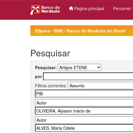
Página principal
Percorrer
Skip
navigation
DSpace - BNB - Banco do Nordeste do Brasil
Pesquisar
Pesquisar:
por
Filtros correntes: