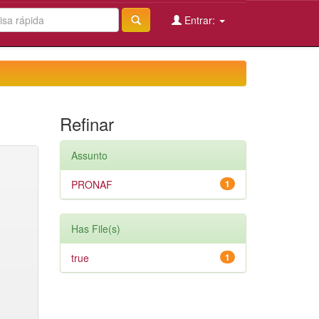
Entrar:
Refinar
Assunto
PRONAF
1
Has File(s)
true
1