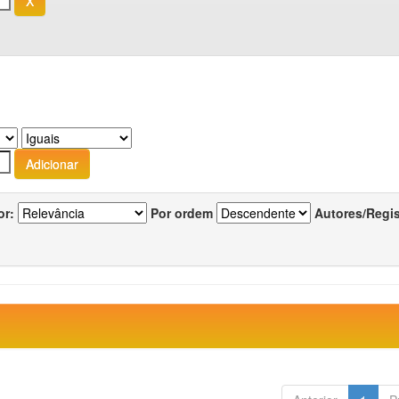
or:
Por ordem
Autores/Regi