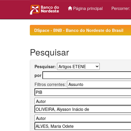
Página principal
Percorrer
Skip
navigation
DSpace - BNB - Banco do Nordeste do Brasil
Pesquisar
Pesquisar:
por
Filtros correntes: