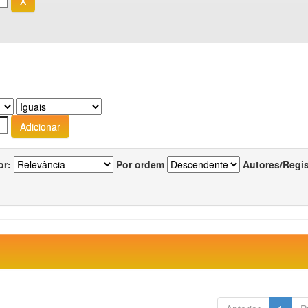
or:
Por ordem
Autores/Regi