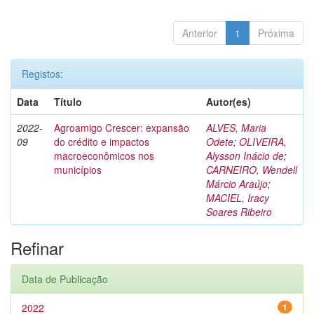
Anterior
1
Próxima
Registos:
Data
Título
Autor(es)
2022-
Agroamigo Crescer: expansão
ALVES, Maria
09
do crédito e impactos
Odete
;
OLIVEIRA,
macroeconômicos nos
Alysson Inácio de
;
municípios
CARNEIRO, Wendell
Márcio Araújo
;
MACIEL, Iracy
Soares Ribeiro
Refinar
Data de Publicação
2022
1