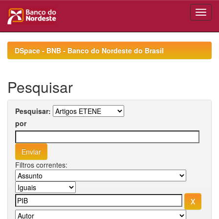
Skip
navigation
DSpace - BNB - Banco do Nordeste do Brasil
Pesquisar
Pesquisar:
por
Filtros correntes: