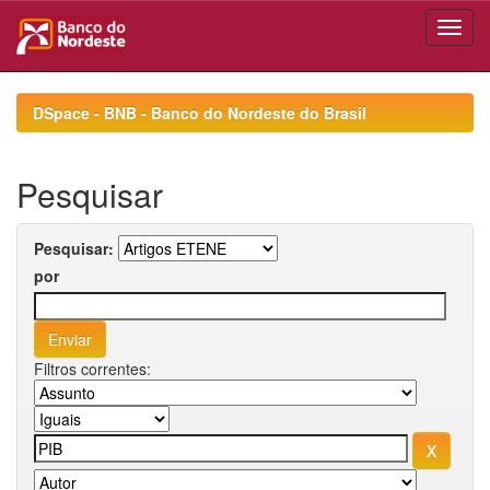
Skip
navigation
DSpace - BNB - Banco do Nordeste do Brasil
Pesquisar
Pesquisar:
por
Filtros correntes: