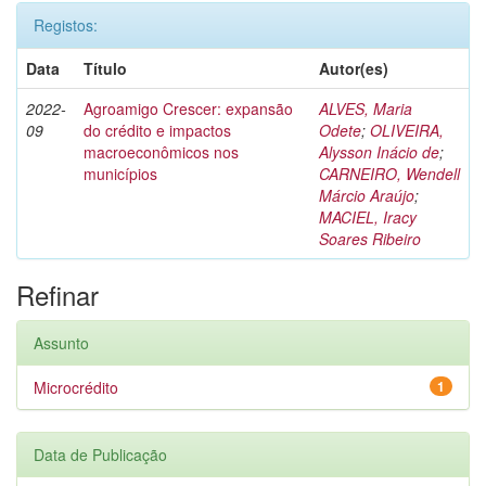
Registos:
Data
Título
Autor(es)
2022-
Agroamigo Crescer: expansão
ALVES, Maria
09
do crédito e impactos
Odete
;
OLIVEIRA,
macroeconômicos nos
Alysson Inácio de
;
municípios
CARNEIRO, Wendell
Márcio Araújo
;
MACIEL, Iracy
Soares Ribeiro
Refinar
Assunto
Microcrédito
1
Data de Publicação