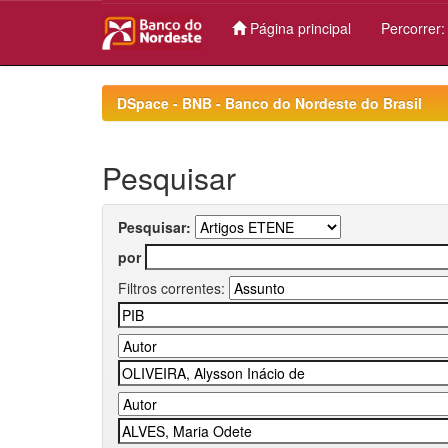
Página principal
Percorrer
Skip
navigation
DSpace - BNB - Banco do Nordeste do Brasil
Pesquisar
Pesquisar:
por
Filtros correntes: