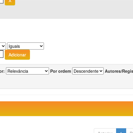
or:
Por ordem
Autores/Regi