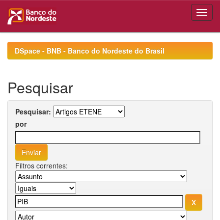
Skip
navigation
DSpace - BNB - Banco do Nordeste do Brasil
Pesquisar
Pesquisar:
por
Filtros correntes: