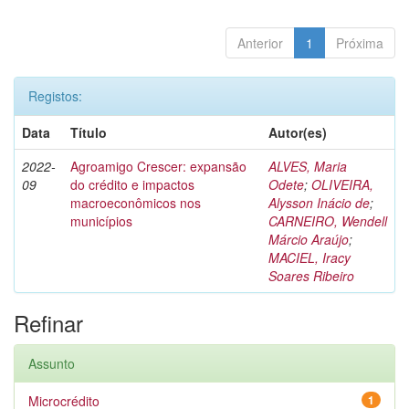
Anterior
1
Próxima
Registos:
Data
Título
Autor(es)
2022-
Agroamigo Crescer: expansão
ALVES, Maria
09
do crédito e impactos
Odete
;
OLIVEIRA,
macroeconômicos nos
Alysson Inácio de
;
municípios
CARNEIRO, Wendell
Márcio Araújo
;
MACIEL, Iracy
Soares Ribeiro
Refinar
Assunto
Microcrédito
1