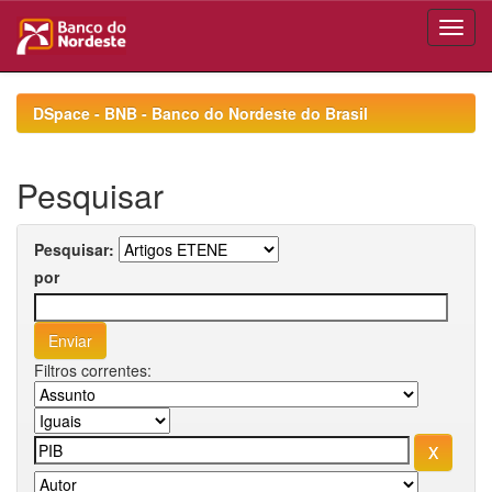
Skip
navigation
DSpace - BNB - Banco do Nordeste do Brasil
Pesquisar
Pesquisar:
por
Filtros correntes: