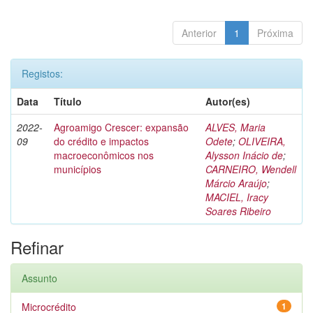
Anterior
1
Próxima
Registos:
Data
Título
Autor(es)
2022-
Agroamigo Crescer: expansão
ALVES, Maria
09
do crédito e impactos
Odete
;
OLIVEIRA,
macroeconômicos nos
Alysson Inácio de
;
municípios
CARNEIRO, Wendell
Márcio Araújo
;
MACIEL, Iracy
Soares Ribeiro
Refinar
Assunto
Microcrédito
1