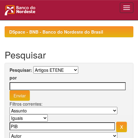
Skip
navigation
DSpace - BNB - Banco do Nordeste do Brasil
Pesquisar
Pesquisar:
por
Filtros correntes: