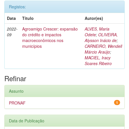
Registos:
Data
Título
Autor(es)
2022-
Agroamigo Crescer: expansão
ALVES, Maria
09
do crédito e impactos
Odete
;
OLIVEIRA,
macroeconômicos nos
Alysson Inácio de
;
municípios
CARNEIRO, Wendell
Márcio Araújo
;
MACIEL, Iracy
Soares Ribeiro
Refinar
Assunto
PRONAF
1
Data de Publicação