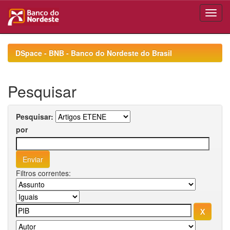
Skip
navigation
DSpace - BNB - Banco do Nordeste do Brasil
Pesquisar
Pesquisar:
por
Filtros correntes: