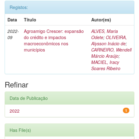
Registos:
Data
Título
Autor(es)
2022-
Agroamigo Crescer: expansão
ALVES, Maria
09
do crédito e impactos
Odete
;
OLIVEIRA,
macroeconômicos nos
Alysson Inácio de
;
municípios
CARNEIRO, Wendell
Márcio Araújo
;
MACIEL, Iracy
Soares Ribeiro
Refinar
Data de Publicação
2022
1
Has File(s)