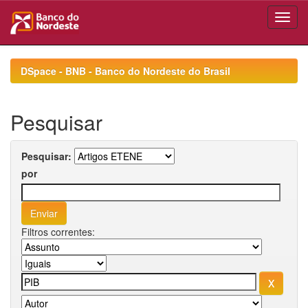
Skip
navigation
DSpace - BNB - Banco do Nordeste do Brasil
Pesquisar
Pesquisar:
por
Filtros correntes: