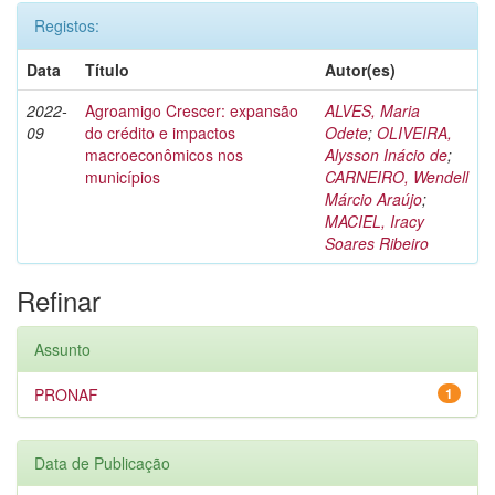
Registos:
Data
Título
Autor(es)
2022-
Agroamigo Crescer: expansão
ALVES, Maria
09
do crédito e impactos
Odete
;
OLIVEIRA,
macroeconômicos nos
Alysson Inácio de
;
municípios
CARNEIRO, Wendell
Márcio Araújo
;
MACIEL, Iracy
Soares Ribeiro
Refinar
Assunto
PRONAF
1
Data de Publicação