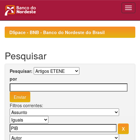
Skip
navigation
DSpace - BNB - Banco do Nordeste do Brasil
Pesquisar
Pesquisar:
por
Filtros correntes: