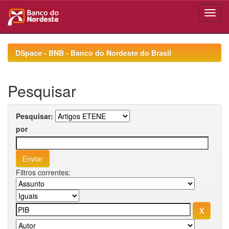
Skip
navigation
DSpace - BNB - Banco do Nordeste do Brasil
Pesquisar
Pesquisar:
por
Filtros correntes: