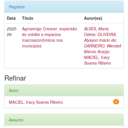
Registos:
Data
Título
Autor(es)
2022-
Agroamigo Crescer: expansão
ALVES, Maria
09
do crédito e impactos
Odete
;
OLIVEIRA,
macroeconômicos nos
Alysson Inácio de
;
municípios
CARNEIRO, Wendell
Márcio Araújo
;
MACIEL, Iracy
Soares Ribeiro
Refinar
Autor
MACIEL, Iracy Soares Ribeiro
1
Assunto