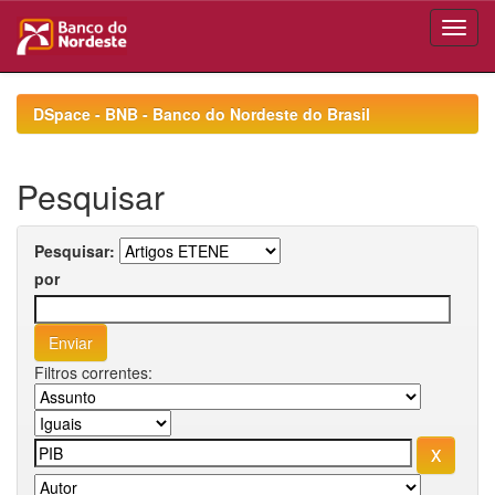
Skip
navigation
DSpace - BNB - Banco do Nordeste do Brasil
Pesquisar
Pesquisar:
por
Filtros correntes: