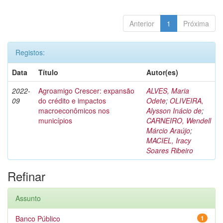
Anterior
1
Próxima
Registos:
Data
Título
Autor(es)
2022-
Agroamigo Crescer: expansão
ALVES, Maria
09
do crédito e impactos
Odete
;
OLIVEIRA,
macroeconômicos nos
Alysson Inácio de
;
municípios
CARNEIRO, Wendell
Márcio Araújo
;
MACIEL, Iracy
Soares Ribeiro
Refinar
Assunto
Banco Público
1