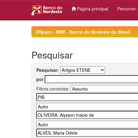
Página principal
Percorrer
Skip
navigation
DSpace - BNB - Banco do Nordeste do Brasil
Pesquisar
Pesquisar:
por
Filtros correntes: