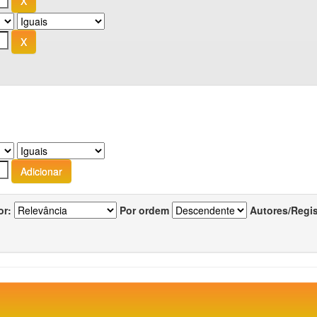
or:
Por ordem
Autores/Regi