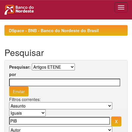
Skip
navigation
DSpace - BNB - Banco do Nordeste do Brasil
Pesquisar
Pesquisar:
por
Filtros correntes: