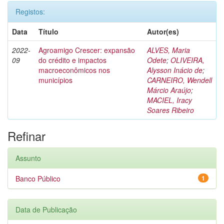
Registos:
Data
Título
Autor(es)
2022-
Agroamigo Crescer: expansão
ALVES, Maria
09
do crédito e impactos
Odete
;
OLIVEIRA,
macroeconômicos nos
Alysson Inácio de
;
municípios
CARNEIRO, Wendell
Márcio Araújo
;
MACIEL, Iracy
Soares Ribeiro
Refinar
Assunto
Banco Público
1
Data de Publicação