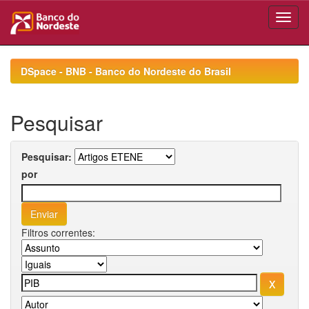
Skip
navigation
DSpace - BNB - Banco do Nordeste do Brasil
Pesquisar
Pesquisar:
por
Filtros correntes: