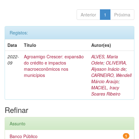
Anterior
1
Próxima
Registos:
Data
Título
Autor(es)
2022-
Agroamigo Crescer: expansão
ALVES, Maria
09
do crédito e impactos
Odete
;
OLIVEIRA,
macroeconômicos nos
Alysson Inácio de
;
municípios
CARNEIRO, Wendell
Márcio Araújo
;
MACIEL, Iracy
Soares Ribeiro
Refinar
Assunto
Banco Público
1