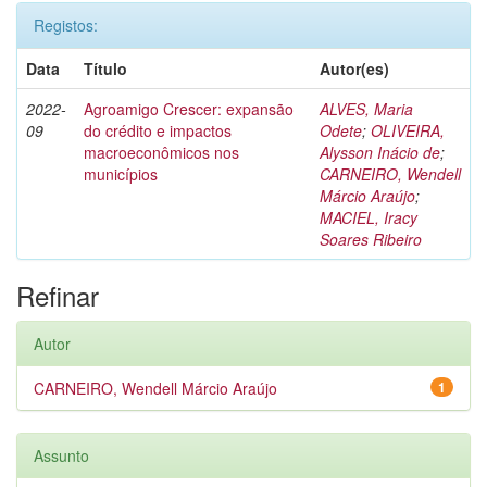
Registos:
Data
Título
Autor(es)
2022-
Agroamigo Crescer: expansão
ALVES, Maria
09
do crédito e impactos
Odete
;
OLIVEIRA,
macroeconômicos nos
Alysson Inácio de
;
municípios
CARNEIRO, Wendell
Márcio Araújo
;
MACIEL, Iracy
Soares Ribeiro
Refinar
Autor
CARNEIRO, Wendell Márcio Araújo
1
Assunto