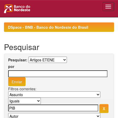
Skip
navigation
DSpace - BNB - Banco do Nordeste do Brasil
Pesquisar
Pesquisar:
por
Filtros correntes: