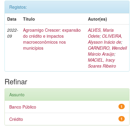
Registos:
Data
Título
Autor(es)
2022-
Agroamigo Crescer: expansão
ALVES, Maria
09
do crédito e impactos
Odete
;
OLIVEIRA,
macroeconômicos nos
Alysson Inácio de
;
municípios
CARNEIRO, Wendell
Márcio Araújo
;
MACIEL, Iracy
Soares Ribeiro
Refinar
Assunto
Banco Público
1
Crédito
1