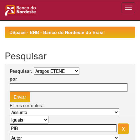
Skip
navigation
DSpace - BNB - Banco do Nordeste do Brasil
Pesquisar
Pesquisar:
por
Filtros correntes: