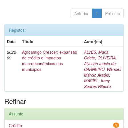
Anterior
1
Próxima
Registos:
Data
Título
Autor(es)
2022-
Agroamigo Crescer: expansão
ALVES, Maria
09
do crédito e impactos
Odete
;
OLIVEIRA,
macroeconômicos nos
Alysson Inácio de
;
municípios
CARNEIRO, Wendell
Márcio Araújo
;
MACIEL, Iracy
Soares Ribeiro
Refinar
Assunto
Crédito
1