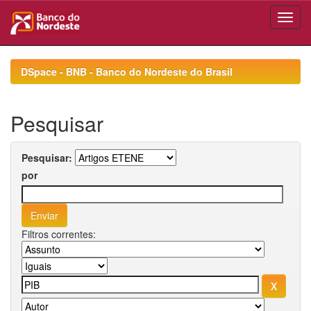
Skip
navigation
DSpace - BNB - Banco do Nordeste do Brasil
Pesquisar
Pesquisar:
por
Filtros correntes: