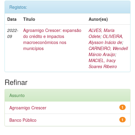
Registos:
Data
Título
Autor(es)
2022-
Agroamigo Crescer: expansão
ALVES, Maria
09
do crédito e impactos
Odete
;
OLIVEIRA,
macroeconômicos nos
Alysson Inácio de
;
municípios
CARNEIRO, Wendell
Márcio Araújo
;
MACIEL, Iracy
Soares Ribeiro
Refinar
Assunto
Agroamigo Crescer
1
Banco Público
1