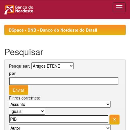
Skip
navigation
DSpace - BNB - Banco do Nordeste do Brasil
Pesquisar
Pesquisar:
por
Filtros correntes: