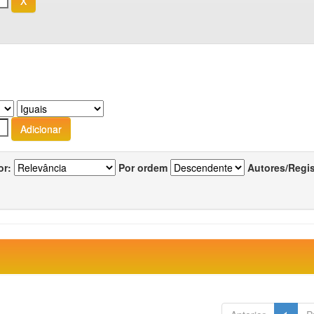
or:
Por ordem
Autores/Regi