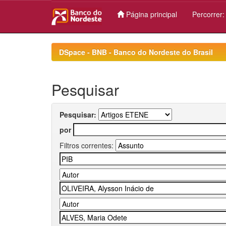
Página principal
Percorrer
Skip
navigation
DSpace - BNB - Banco do Nordeste do Brasil
Pesquisar
Pesquisar:
por
Filtros correntes: