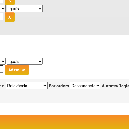
or:
Por ordem
Autores/Regi