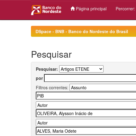
Página principal
Percorrer
Skip
navigation
DSpace - BNB - Banco do Nordeste do Brasil
Pesquisar
Pesquisar:
por
Filtros correntes: