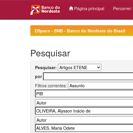
Página principal
Percorrer
Skip
navigation
DSpace - BNB - Banco do Nordeste do Brasil
Pesquisar
Pesquisar:
por
Filtros correntes: