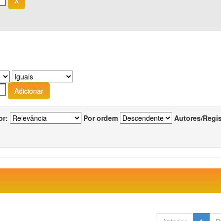
or:
Por ordem
Autores/Regi