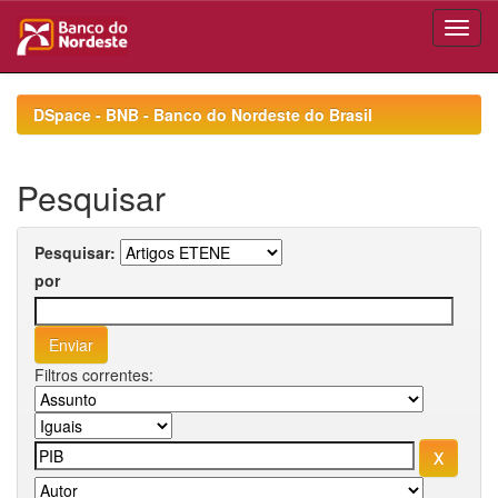
Skip
navigation
DSpace - BNB - Banco do Nordeste do Brasil
Pesquisar
Pesquisar:
por
Filtros correntes: