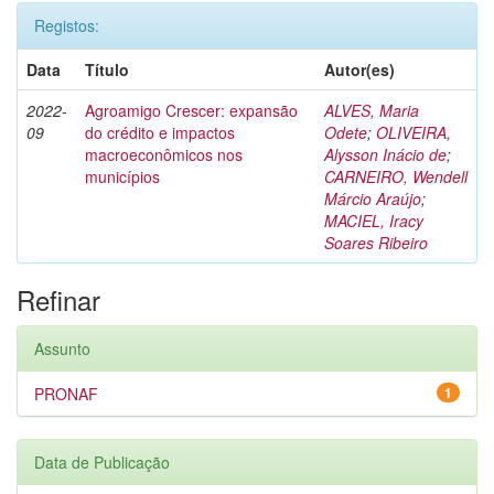
Registos:
Data
Título
Autor(es)
2022-
Agroamigo Crescer: expansão
ALVES, Maria
09
do crédito e impactos
Odete
;
OLIVEIRA,
macroeconômicos nos
Alysson Inácio de
;
municípios
CARNEIRO, Wendell
Márcio Araújo
;
MACIEL, Iracy
Soares Ribeiro
Refinar
Assunto
PRONAF
1
Data de Publicação