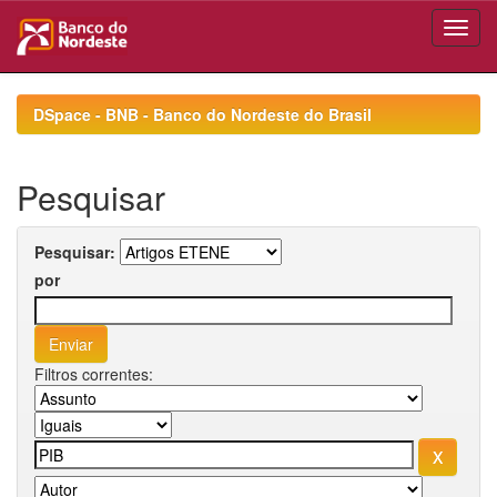
Skip
navigation
DSpace - BNB - Banco do Nordeste do Brasil
Pesquisar
Pesquisar:
por
Filtros correntes: