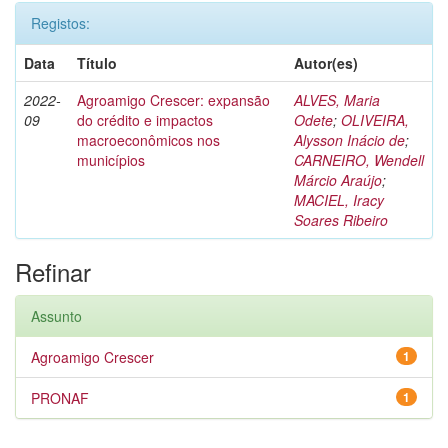
Registos:
Data
Título
Autor(es)
2022-
Agroamigo Crescer: expansão
ALVES, Maria
09
do crédito e impactos
Odete
;
OLIVEIRA,
macroeconômicos nos
Alysson Inácio de
;
municípios
CARNEIRO, Wendell
Márcio Araújo
;
MACIEL, Iracy
Soares Ribeiro
Refinar
Assunto
Agroamigo Crescer
1
PRONAF
1