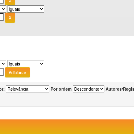
or:
Por ordem
Autores/Regi