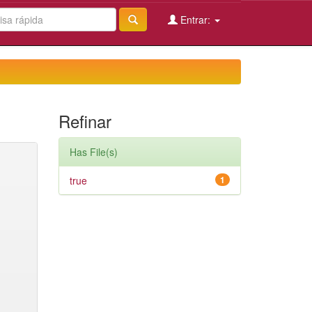
Entrar:
Refinar
Has File(s)
true
1