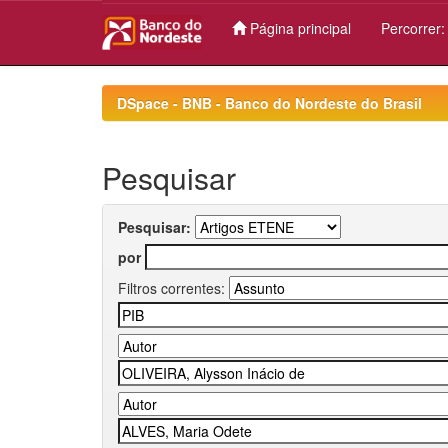
Página principal
Percorrer
Skip
navigation
DSpace - BNB - Banco do Nordeste do Brasil
Pesquisar
Pesquisar:
por
Filtros correntes: