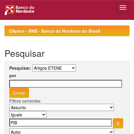
Skip
navigation
DSpace - BNB - Banco do Nordeste do Brasil
Pesquisar
Pesquisar:
por
Filtros correntes: