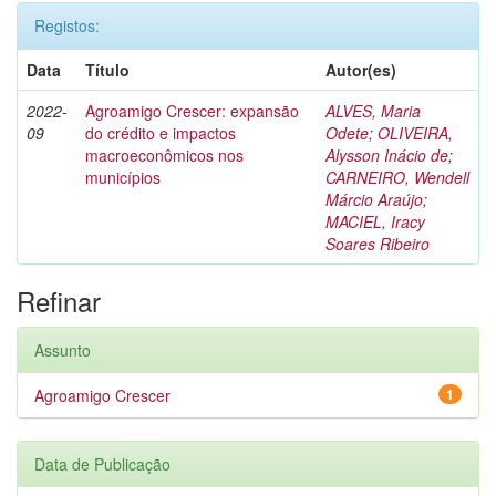
Registos:
Data
Título
Autor(es)
2022-
Agroamigo Crescer: expansão
ALVES, Maria
09
do crédito e impactos
Odete
;
OLIVEIRA,
macroeconômicos nos
Alysson Inácio de
;
municípios
CARNEIRO, Wendell
Márcio Araújo
;
MACIEL, Iracy
Soares Ribeiro
Refinar
Assunto
Agroamigo Crescer
1
Data de Publicação