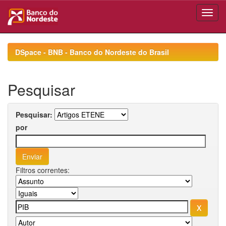
Skip
navigation
DSpace - BNB - Banco do Nordeste do Brasil
Pesquisar
Pesquisar:
por
Filtros correntes: