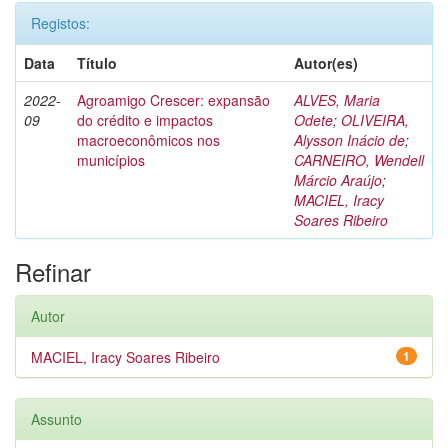
Registos:
Data
Título
Autor(es)
2022-
Agroamigo Crescer: expansão
ALVES, Maria
09
do crédito e impactos
Odete
;
OLIVEIRA,
macroeconômicos nos
Alysson Inácio de
;
municípios
CARNEIRO, Wendell
Márcio Araújo
;
MACIEL, Iracy
Soares Ribeiro
Refinar
Autor
MACIEL, Iracy Soares Ribeiro
1
Assunto