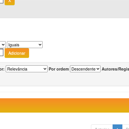
or:
Por ordem
Autores/Regi