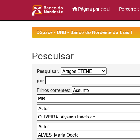
Página principal
Percorrer
Skip
navigation
DSpace - BNB - Banco do Nordeste do Brasil
Pesquisar
Pesquisar:
por
Filtros correntes: