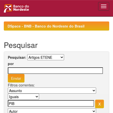
Skip
navigation
DSpace - BNB - Banco do Nordeste do Brasil
Pesquisar
Pesquisar:
por
Filtros correntes: