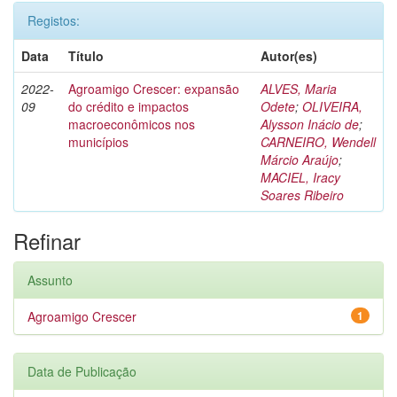
Registos:
Data
Título
Autor(es)
2022-
Agroamigo Crescer: expansão
ALVES, Maria
09
do crédito e impactos
Odete
;
OLIVEIRA,
macroeconômicos nos
Alysson Inácio de
;
municípios
CARNEIRO, Wendell
Márcio Araújo
;
MACIEL, Iracy
Soares Ribeiro
Refinar
Assunto
Agroamigo Crescer
1
Data de Publicação