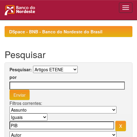
Skip
navigation
DSpace - BNB - Banco do Nordeste do Brasil
Pesquisar
Pesquisar:
por
Filtros correntes: