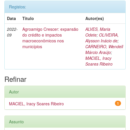
Registos:
Data
Título
Autor(es)
2022-
Agroamigo Crescer: expansão
ALVES, Maria
09
do crédito e impactos
Odete
;
OLIVEIRA,
macroeconômicos nos
Alysson Inácio de
;
municípios
CARNEIRO, Wendell
Márcio Araújo
;
MACIEL, Iracy
Soares Ribeiro
Refinar
Autor
MACIEL, Iracy Soares Ribeiro
1
Assunto