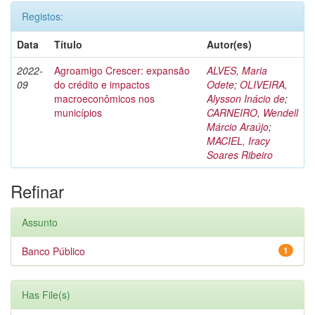
Registos:
Data
Título
Autor(es)
2022-
Agroamigo Crescer: expansão
ALVES, Maria
09
do crédito e impactos
Odete
;
OLIVEIRA,
macroeconômicos nos
Alysson Inácio de
;
municípios
CARNEIRO, Wendell
Márcio Araújo
;
MACIEL, Iracy
Soares Ribeiro
Refinar
Assunto
Banco Público
1
Has File(s)