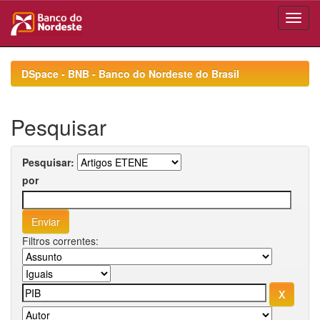
Skip
navigation
DSpace - BNB - Banco do Nordeste do Brasil
Pesquisar
Pesquisar:
por
Filtros correntes: