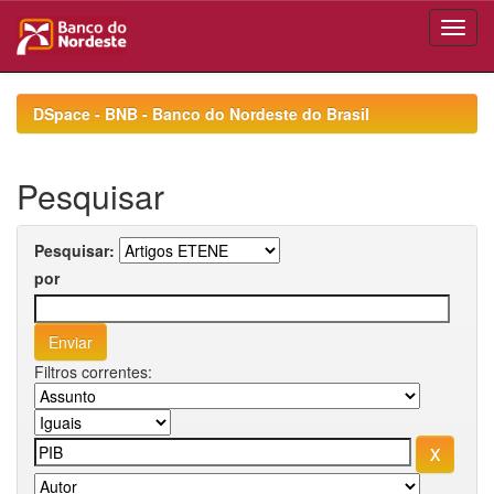
Skip
navigation
DSpace - BNB - Banco do Nordeste do Brasil
Pesquisar
Pesquisar:
por
Filtros correntes: