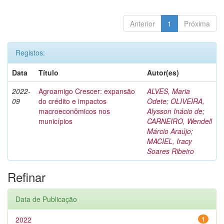
Anterior
1
Próxima
Registos:
Data
Título
Autor(es)
2022-
Agroamigo Crescer: expansão
ALVES, Maria
09
do crédito e impactos
Odete
;
OLIVEIRA,
macroeconômicos nos
Alysson Inácio de
;
municípios
CARNEIRO, Wendell
Márcio Araújo
;
MACIEL, Iracy
Soares Ribeiro
Refinar
Data de Publicação
2022
1