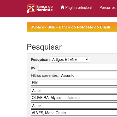
Página principal
Percorrer
Skip
navigation
DSpace - BNB - Banco do Nordeste do Brasil
Pesquisar
Pesquisar:
por
Filtros correntes: