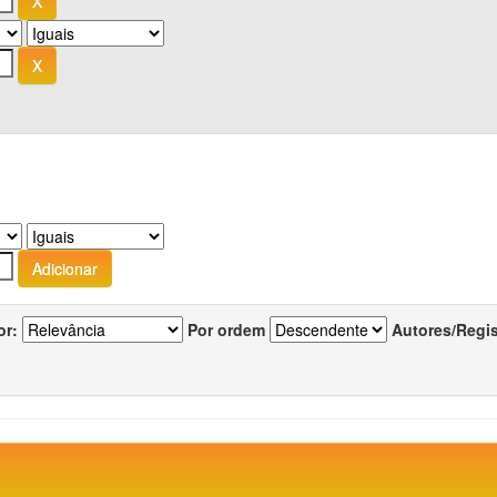
or:
Por ordem
Autores/Regi