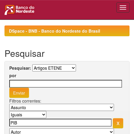
Skip
navigation
DSpace - BNB - Banco do Nordeste do Brasil
Pesquisar
Pesquisar:
por
Filtros correntes: