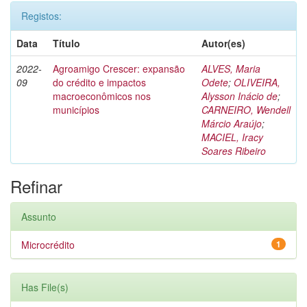
Registos:
Data
Título
Autor(es)
2022-
Agroamigo Crescer: expansão
ALVES, Maria
09
do crédito e impactos
Odete
;
OLIVEIRA,
macroeconômicos nos
Alysson Inácio de
;
municípios
CARNEIRO, Wendell
Márcio Araújo
;
MACIEL, Iracy
Soares Ribeiro
Refinar
Assunto
Microcrédito
1
Has File(s)