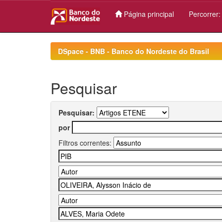
Página principal
Percorrer
Skip
navigation
DSpace - BNB - Banco do Nordeste do Brasil
Pesquisar
Pesquisar:
por
Filtros correntes: