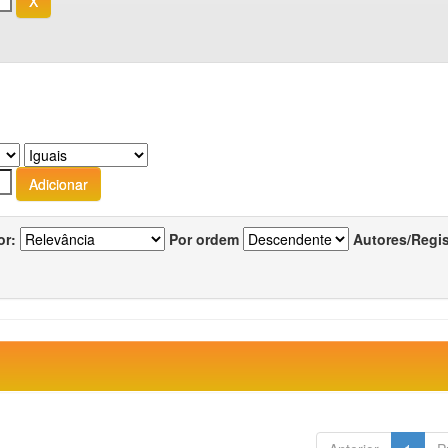
or:
Por ordem
Autores/Regi