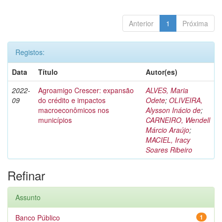
Anterior
1
Próxima
Registos:
Data
Título
Autor(es)
2022-
Agroamigo Crescer: expansão
ALVES, Maria
09
do crédito e impactos
Odete
;
OLIVEIRA,
macroeconômicos nos
Alysson Inácio de
;
municípios
CARNEIRO, Wendell
Márcio Araújo
;
MACIEL, Iracy
Soares Ribeiro
Refinar
Assunto
Banco Público
1