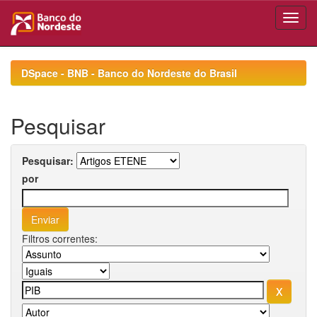
Skip
navigation
DSpace - BNB - Banco do Nordeste do Brasil
Pesquisar
Pesquisar:
por
Filtros correntes: