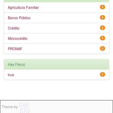
Agricultura Familiar
1
Banco Público
1
Crédito
1
Microcrédito
1
PRONAF
1
Has File(s)
true
1
Theme by