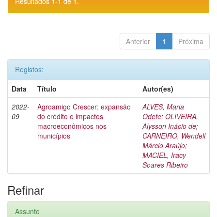
Resultados 1-1 de 1.
Anterior
1
Próxima
Registos:
Data
Título
Autor(es)
2022-
Agroamigo Crescer: expansão
ALVES, Maria
09
do crédito e impactos
Odete
;
OLIVEIRA,
macroeconômicos nos
Alysson Inácio de
;
municípios
CARNEIRO, Wendell
Márcio Araújo
;
MACIEL, Iracy
Soares Ribeiro
Refinar
Assunto