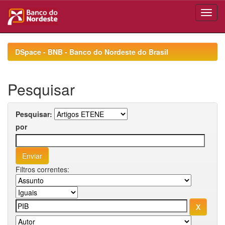
Skip
navigation
DSpace - BNB - Banco do Nordeste do Brasil
Pesquisar
Pesquisar:
por
Filtros correntes: