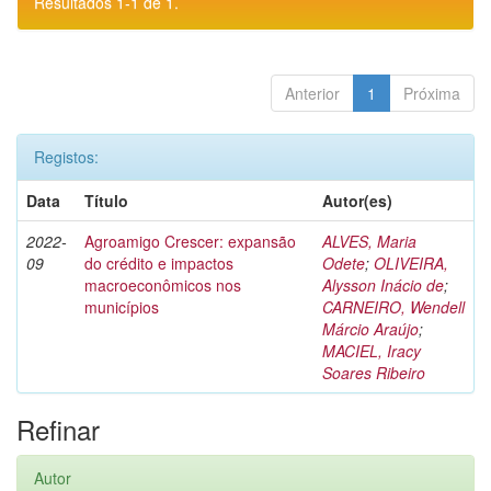
Resultados 1-1 de 1.
Anterior
1
Próxima
Registos:
Data
Título
Autor(es)
2022-
Agroamigo Crescer: expansão
ALVES, Maria
09
do crédito e impactos
Odete
;
OLIVEIRA,
macroeconômicos nos
Alysson Inácio de
;
municípios
CARNEIRO, Wendell
Márcio Araújo
;
MACIEL, Iracy
Soares Ribeiro
Refinar
Autor