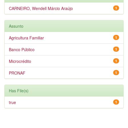
CARNEIRO, Wendell Márcio Araújo
1
Assunto
Agricultura Familiar
1
Banco Público
1
Microcrédito
1
PRONAF
1
Has File(s)
true
1