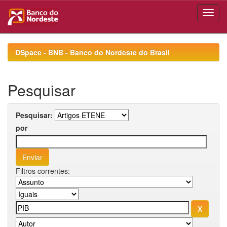
Skip
navigation
DSpace - BNB - Banco do Nordeste do Brasil
Pesquisar
Pesquisar:
por
Filtros correntes: