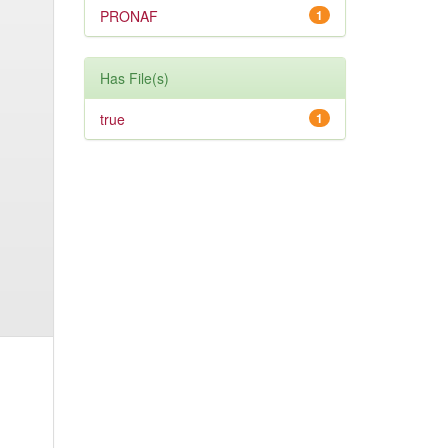
PRONAF
1
Has File(s)
true
1