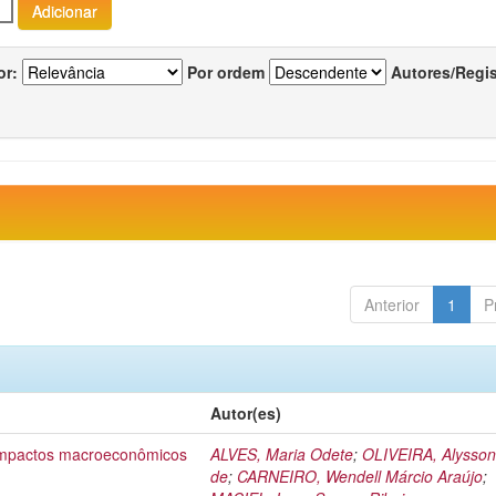
or:
Por ordem
Autores/Regi
Anterior
1
P
Autor(es)
 impactos macroeconômicos
ALVES, Maria Odete
;
OLIVEIRA, Alysson
de
;
CARNEIRO, Wendell Márcio Araújo
;