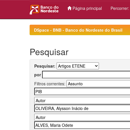
Página principal
Percorrer
Skip
navigation
DSpace - BNB - Banco do Nordeste do Brasil
Pesquisar
Pesquisar:
por
Filtros correntes: