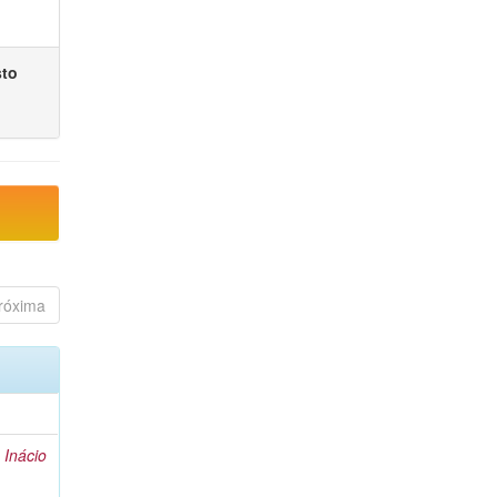
sto
róxima
 Inácio