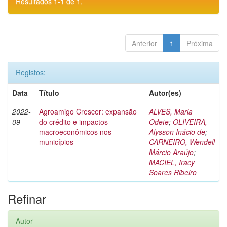
Resultados 1-1 de 1.
Anterior
1
Próxima
Registos:
Data
Título
Autor(es)
2022-
Agroamigo Crescer: expansão
ALVES, Maria
09
do crédito e impactos
Odete
;
OLIVEIRA,
macroeconômicos nos
Alysson Inácio de
;
municípios
CARNEIRO, Wendell
Márcio Araújo
;
MACIEL, Iracy
Soares Ribeiro
Refinar
Autor