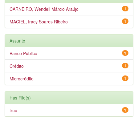
CARNEIRO, Wendell Márcio Araújo
1
MACIEL, Iracy Soares Ribeiro
1
Assunto
Banco Público
1
Crédito
1
Microcrédito
1
Has File(s)
true
1