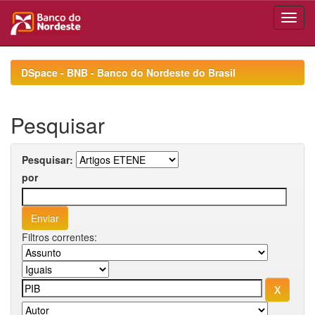
Skip
navigation
DSpace - BNB - Banco do Nordeste do Brasil
Pesquisar
Pesquisar:
por
Filtros correntes: